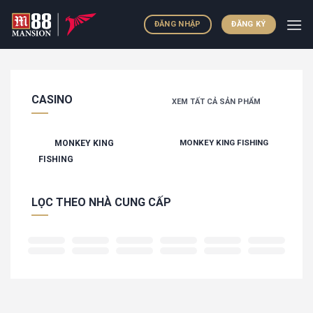
Skip
to
ĐĂNG NHẬP
ĐĂNG KÝ
content
CASINO
XEM TẤT CẢ SẢN PHẨM
MONKEY KING FISHING
NG
MONKEY KING
FISHING
LỌC THEO NHÀ CUNG CẤP