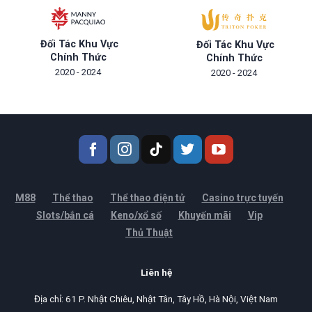
Đối Tác Khu Vực
Đối Tác Khu Vực
Chính Thức
Chính Thức
2020 - 2024
2020 - 2024
M88
Thể thao
Thể thao điện tử
Casino trực tuyến
Slots/bắn cá
Keno/xổ số
Khuyến mãi
Vip
Thủ Thuật
Liên hệ
Địa chỉ: 61 P. Nhật Chiêu, Nhật Tân, Tây Hồ, Hà Nội, Việt Nam