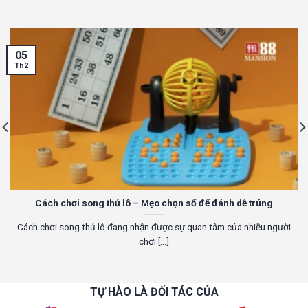
05
Th2
Cách chơi song thủ lô – Mẹo chọn số để đánh dễ trúng
Cách chơi song thủ lô đang nhận được sự quan tâm của nhiều người
chơi [...]
TỰ HÀO LÀ ĐỐI TÁC CỦA