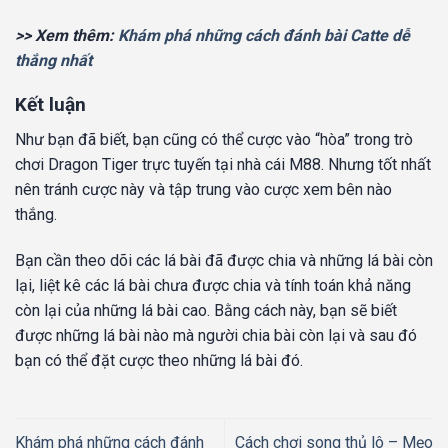
>> Xem thêm:
Khám phá những cách đánh bài Catte dễ
thắng nhất
Kết luận
Như bạn đã biết, bạn cũng có thể cược vào “hòa” trong trò
chơi Dragon Tiger trực tuyến tại nhà cái M88. Nhưng tốt nhất
nên tránh cược này và tập trung vào cược xem bên nào
thắng.
Bạn cần theo dõi các lá bài đã được chia và những lá bài còn
lại, liệt kê các lá bài chưa được chia và tính toán khả năng
còn lại của những lá bài cao. Bằng cách này, bạn sẽ biết
được những lá bài nào mà người chia bài còn lại và sau đó
bạn có thể đặt cược theo những lá bài đó.
Khám phá những cách đánh
Cách chơi song thủ lô – Mẹo