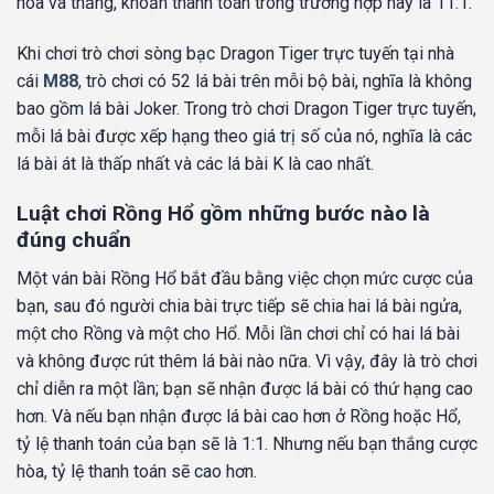
hòa và thắng, khoản thanh toán trong trường hợp này là 11:1.
Khi chơi trò chơi sòng bạc Dragon Tiger trực tuyến tại nhà
cái
M88
, trò chơi có 52 lá bài trên mỗi bộ bài, nghĩa là không
bao gồm lá bài Joker. Trong trò chơi Dragon Tiger trực tuyến,
mỗi lá bài được xếp hạng theo giá trị số của nó, nghĩa là các
lá bài át là thấp nhất và các lá bài K là cao nhất.
Luật chơi Rồng Hổ gồm những bước nào là
đúng chuẩn
Một ván bài Rồng Hổ bắt đầu bằng việc chọn mức cược của
bạn, sau đó người chia bài trực tiếp sẽ chia hai lá bài ngửa,
một cho Rồng và một cho Hổ. Mỗi lần chơi chỉ có hai lá bài
và không được rút thêm lá bài nào nữa. Vì vậy, đây là trò chơi
chỉ diễn ra một lần; bạn sẽ nhận được lá bài có thứ hạng cao
hơn. Và nếu bạn nhận được lá bài cao hơn ở Rồng hoặc Hổ,
tỷ lệ thanh toán của bạn sẽ là 1:1. Nhưng nếu bạn thắng cược
hòa, tỷ lệ thanh toán sẽ cao hơn.